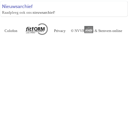
Nieuwsarchief
Raadpleeg ook ons
nieuwsarchief
!
Colofon
Disclaimer
Privacy
©
NVVR 2026 &
Stenvers online