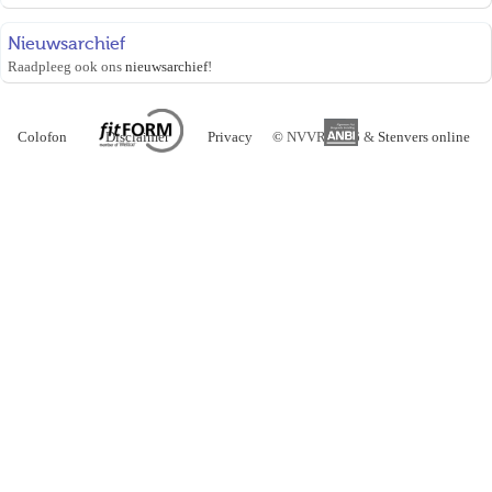
Nieuwsarchief
Raadpleeg ook ons
nieuwsarchief
!
Colofon
Disclaimer
Privacy
©
NVVR 2026 &
Stenvers online