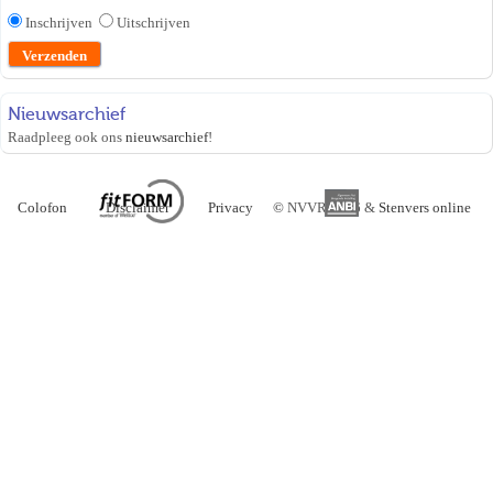
Inschrijven
Uitschrijven
Nieuwsarchief
Raadpleeg ook ons
nieuwsarchief
!
Colofon
Disclaimer
Privacy
©
NVVR 2026 &
Stenvers online