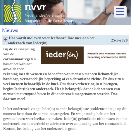
Nieuws
Hoe wordt uw leven weer leefbaar? Doe mee aan het
25-5-2020
onderzoek van Ieder(in)
Bij de versoepeling
van de
coronamaatregelen
houdt het kabinet
onvoldoende
rekening met de wensen en behoeften van mensen met een lichamelijke
handicap, verstandelijke beperking of een chronische ziekte. En dus zitten
veel mensen behoorlijk in de knel. Om daar verbetering in te brengen,
begint Ieder(in) een onderzoek. Het is belangrijk dat ook de wensen van
mensen met
rugproblemen
in dit onderzoek meegenomen worden. Doe
daarom mee!
In het onderzoek vraagt Ieder(in) naar de belangrijkste problemen die je op dit
moment hebt door de corona-maatregelen. En wat je nodig hebt om het
gewone leven weer leefbaar te maken. Ieder(in) gebruikt de uitkomsten van het
onderzoek om de overheid te adviseren over aanpassing van het coronabeleid.
Kortom, het belang van het onderzoek is groot.