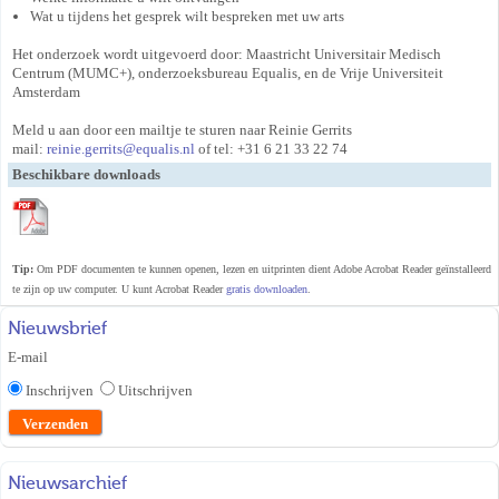
Wat u tijdens het gesprek wilt bespreken met uw arts
Het onderzoek wordt uitgevoerd door: Maastricht Universitair Medisch
Centrum (MUMC+), onderzoeksbureau Equalis, en de Vrije Universiteit
Amsterdam
Meld u aan door een mailtje te sturen naar Reinie Gerrits
mail:
reinie.gerrits@equalis.nl
of tel: +31 6 21 33 22 74
Beschikbare downloads
Tip:
Om PDF documenten te kunnen openen, lezen en uitprinten dient Adobe Acrobat Reader geïnstalleerd
te zijn op uw computer. U kunt Acrobat Reader
gratis downloaden
.
Nieuwsbrief
E-mail
Inschrijven
Uitschrijven
Nieuwsarchief