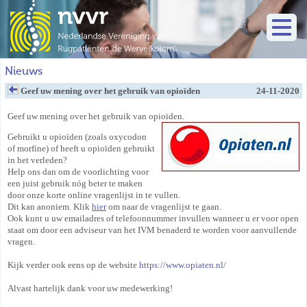
Nieuws
Geef uw mening over het gebruik van opioïden
24-11-2020
Geef uw mening over het gebruik van opioïden.
Gebruikt u opioïden (zoals oxycodon
of morfine) of heeft u opioïden gebruikt
in het verleden?
Help ons dan om de voorlichting voor
een juist gebruik nóg beter te maken
door onze korte online vragenlijst in te vullen.
Dit kan anoniem. Klik
hier
om naar de vragenlijst te gaan.
Ook kunt u uw emailadres of telefoonnummer invullen wanneer u er voor open
staat om door een adviseur van het IVM benaderd te worden voor aanvullende
vragen.
Kijk verder ook eens op
de website
https://www.opiaten.nl/
Alvast hartelijk dank voor uw medewerking!