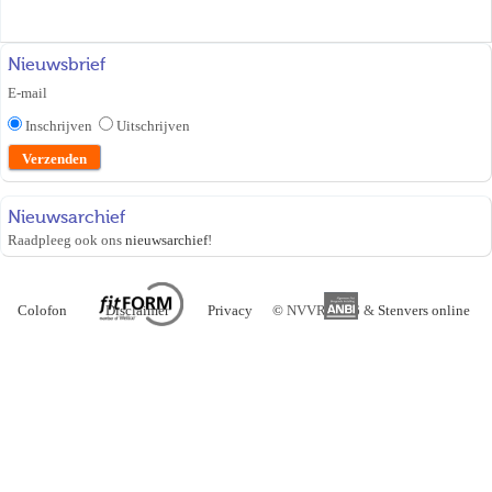
Nieuwsbrief
E-mail
Inschrijven
Uitschrijven
Nieuwsarchief
Raadpleeg ook ons
nieuwsarchief
!
Colofon
Disclaimer
Privacy
©
NVVR 2026 &
Stenvers online