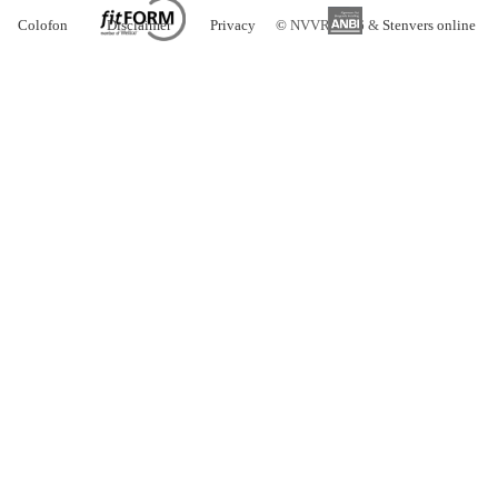
Colofon
Disclaimer
Privacy
©
NVVR 2026 &
Stenvers online