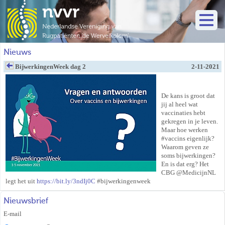
Nieuws
BijwerkingenWeek dag 2
2-11-2021
De kans is groot dat
jij al heel wat
vaccinaties hebt
gekregen in je leven.
Maar hoe werken
#vaccins eigenlijk?
Waarom geven ze
soms bijwerkingen?
En is dat erg? Het
CBG @MedicijnNL
legt het uit
https://bit.ly/3ndIj0C
#bijwerkingenweek
Nieuwsbrief
E-mail