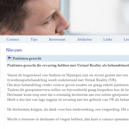
Contact
Tips
Interessant
Artikelen
Links
Led
Nieuws
Patiënten gezocht
Patiënten gezocht die ervaring hebben met Virtual Reality als behandelmet
Vanuit de hogeschool van Arnhem en Nijmegen zijn we recent gestart met een 
fysiotherapiebehandeling wordt ondersteund met Virtual Reality (VR).
Om deze behandeling verder vorm te geven zouden we graag enkele patiënten 
Tijdens dit groepsinterview willen we bijvoorbeeld graag bespreken hoe de be
Deelname komt erop neer dat u eenmalig deelneemt aan een online groepsinte
Heeft u dus last van lage rugpijn én ervaring met het gebruik van VR als be
De deelnemers krijgen, als dank voor hun medewerking, een vergoeding. Dit za
Mocht u interesse in deelname of vragen hebben, dan kunt u contact opnemen