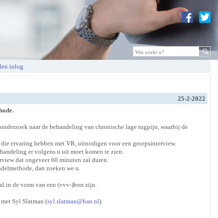
en inlog
25-2-2022
hode.
onderzoek naar de behandeling van chronische lage rugpijn, waarbij de
die ervaring hebben met VR, uitnodigen voor een groepsinterview.
handeling er volgens u uit moet komen te zien.
rview dat ongeveer 60 minuten zal duren.
handelmethode, dan zoeken we u.
l in de vorm van een (vvv-)bon zijn.
 met Syl Slatman (
syl.slatman@han.nl
).