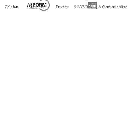
Colofon
Disclaimer
Privacy
©
NVVR 2026 &
Stenvers online