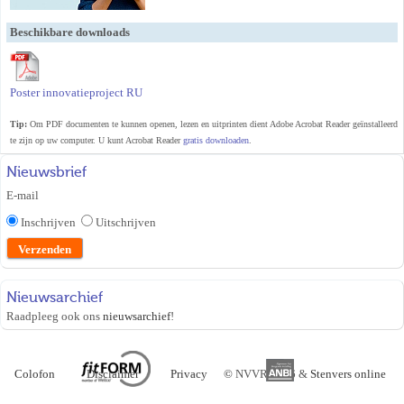
Beschikbare downloads
Poster innovatieproject RU
Tip:
Om PDF documenten te kunnen openen, lezen en uitprinten dient Adobe Acrobat Reader geïnstalleerd
te zijn op uw computer. U kunt Acrobat Reader
gratis downloaden
.
Nieuwsbrief
E-mail
Inschrijven
Uitschrijven
Nieuwsarchief
Raadpleeg ook ons
nieuwsarchief
!
Colofon
Disclaimer
Privacy
©
NVVR 2026 &
Stenvers online