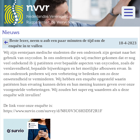
Nieuws
Beste lezer, neem u aub een paar minuten de tijd om de
18-4-2023
enquête in te vullen
Wij zijn eerstejaars medische studenten die een onderzoek zijn gestart naar het
gebruik van oxycodon. In ons onderzoek zijn wij erachter gekomen dat er nog
veel onbekend ib ij patiënten over bepaalde aspecten van oxycodon, zoals de
verslavendheid, bepaalde bijwerkingen en het moeilijke afbouwen ervan. In
ons onderzoek proberen wij een verbetering te bedenken om zo deze
onwetendheid te verminderen. Wij hebben een enquête opgesteld waarin
patiënten hun ervaring kunnen delen en hun mening kunnen geven over onze
voorgestelde verbeteringen. Wij zouden het super erg waarderen als u deze
enquête wilt invullen!
De link voor onze enquête is:
https://www.survio.com/survey/d/N8U0V3C6H3D5F2R1F