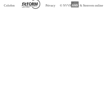
Colofon
Disclaimer
Privacy
©
NVVR 2026 &
Stenvers online