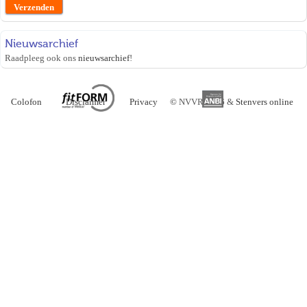
Nieuwsarchief
Raadpleeg ook ons
nieuwsarchief
!
Colofon
Disclaimer
Privacy
©
NVVR 2026 &
Stenvers online