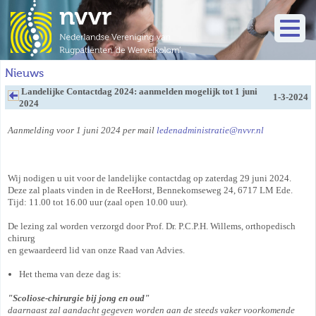
Nieuws
Landelijke Contactdag 2024: aanmelden mogelijk tot 1 juni
1-3-2024
2024
Aanmelding voor 1 juni 2024 per mail
ledenadministratie@nvvr.nl
Wij nodigen u uit voor de landelijke contactdag op zaterdag 29 juni 2024.
Deze zal plaats vinden in de ReeHorst, Bennekomseweg 24, 6717 LM Ede.
Tijd: 11.00 tot 16.00 uur (zaal open 10.00 uur).
De lezing zal worden verzorgd door Prof. Dr. P.C.P.H. Willems, orthopedisch
chirurg
en gewaardeerd lid van onze Raad van Advies.
Het thema van deze dag is:
"Scoliose-chirurgie bij jong en oud"
daarnaast zal aandacht gegeven worden aan de steeds vaker voorkomende