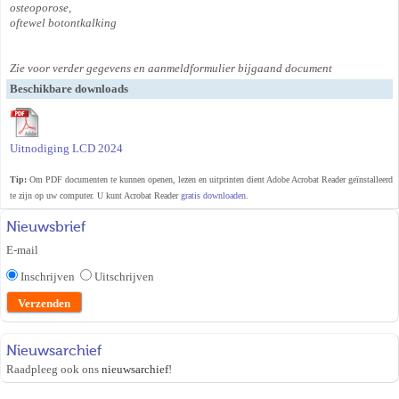
osteoporose,
oftewel botontkalking
Zie voor verder gegevens en aanmeldformulier bijgaand document
Beschikbare downloads
Uitnodiging LCD 2024
Tip:
Om PDF documenten te kunnen openen, lezen en uitprinten dient Adobe Acrobat Reader geïnstalleerd
te zijn op uw computer. U kunt Acrobat Reader
gratis downloaden
.
Nieuwsbrief
E-mail
Inschrijven
Uitschrijven
Nieuwsarchief
Raadpleeg ook ons
nieuwsarchief
!