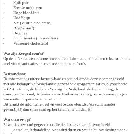
- Epilepsie
- Erectieproblemen
- Hoge bloeddruk
- Hoofdpijn
- MS (Multiple Sclerose)
- RA (‘reuma’)
- Rugpijn
- Incontinentie (urineverlies)
- Verhoogd cholesterol
Wat zijn Zorgcd-rom’s?
Op de cd’s staat een enorme hoeveelheid informatie, niet alleen tekst maar ook
veel video, animaties, interactieve menu’s en foto’s.
Betrouwbaar
De informatie is uiterst betrouwbaar en actueel omdat deze is samengesteld
met alle belangrijke Nederlandse gezondheidszorgorganisaties, bijvoorbeeld:
het Astmafonds, de Diabetes Vereniging Nederland, de Hartstichting, de
Consumentenbond, de Nederlandse Kankerbestrijding, beroepsverenigingen
van medisch specialisten enzovoort.
Dit maakt de informatie veel en veel betrouwbaarder (en soms minder
gevaarlijk!) dan er meestal op het internet te vinden is!
Wat staat er op?
Er wordt antwoord gegeven op alle denkbare vragen, bijvoorbeeld:
- oorzaken, behandeling, vooruitzichten en wat de hulpverlening voor u