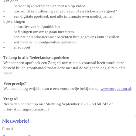
kan doen
- persoonlijke verhalen van mensen op video
- hoe wordt een uitkering aangevraagd of ziektekosten vergoed?
- een digitale apotheek met alle informatie over medicijnen en
bijwerkingen
- animaties van hulpmiddelen
- oefeningen om om te gaan met stress
- een patiëntendossier waar patiënten hun gegevens kunt invullen
- wat moet er in noodgevallen gebeuren?
- enzovoort
Te koop in alle Nederlandse apotheken
Wanneer een apotheek een Zorg cd-rom niet op voorraad heeft wordt deze
besteld bij de groothandel zodat deze meestal de volgende dag al zijn af te
halen.
Voorproefje?
Wanneer u nog twijfelt kunt u een voorproefje bekijken op
www.zorgcdrom.nl
.
Vragen?
Neem dan contact op met Stichting September: 020 – 60 60 745 of
info@stichtingseptember.nl
Nieuwsbrief
E-mail