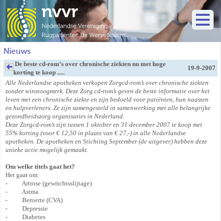
Nieuws
De beste cd-rom’s over chronische ziekten nu met hoge
19-9-2007
korting te koop .....
Alle Nederlandse apotheken verkopen Zorgcd-rom’s over chronische ziekten
zonder winstoogmerk. Deze Zorg cd-rom’s geven de beste informatie over het
leven met een chronische ziekte en zijn bedoeld voor patiënten, hun naasten
en hulpverleners. Ze zijn samengesteld in samenwerking met alle belangrijke
gezondheidszorg organisaties in Nederland.
Deze Zorgcd-rom’s zijn tussen 1 oktober en 31 december 2007 te koop met
55% korting (voor € 12,50 in plaats van € 27,-) in alle Nederlandse
apotheken. De apotheken en Stichting September (de uitgever) hebben deze
unieke actie mogelijk gemaakt.
Om welke titels gaat het?
Het gaat om:
- Artrose (gewrichtsslijtage)
- Astma
- Beroerte (CVA)
- Depressie
- Diabetes