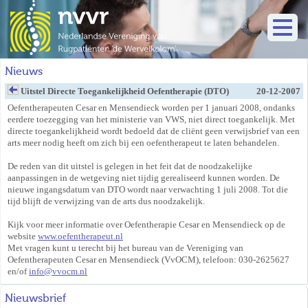
Nieuws
Uitstel Directe Toegankelijkheid Oefentherapie (DTO)
20-12-2007
Oefentherapeuten Cesar en Mensendieck worden per 1 januari 2008, ondanks
eerdere toezegging van het ministerie van VWS, niet direct toegankelijk. Met
directe toegankelijkheid wordt bedoeld dat de cliënt geen verwijsbrief van een
arts meer nodig heeft om zich bij een oefentherapeut te laten behandelen.
De reden van dit uitstel is gelegen in het feit dat de noodzakelijke
aanpassingen in de wetgeving niet tijdig gerealiseerd kunnen worden. De
nieuwe ingangsdatum van DTO wordt naar verwachting 1 juli 2008. Tot die
tijd blijft de verwijzing van de arts dus noodzakelijk.
Kijk voor meer informatie over Oefentherapie Cesar en Mensendieck op de
website
www.oefentherapeut.nl
Met vragen kunt u terecht bij het bureau van de Vereniging van
Oefentherapeuten Cesar en Mensendieck (VvOCM), telefoon: 030-2625627
en/of
info
@
vvocm.nl
Nieuwsbrief