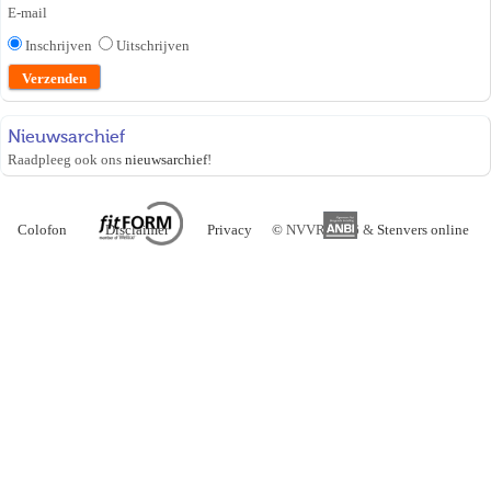
E-mail
Inschrijven
Uitschrijven
Nieuwsarchief
Raadpleeg ook ons
nieuwsarchief
!
Colofon
Disclaimer
Privacy
©
NVVR 2026 &
Stenvers online