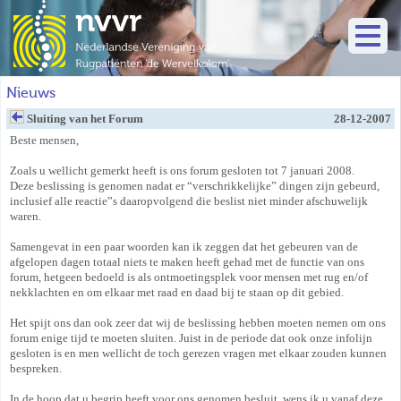
Nieuws
Sluiting van het Forum
28-12-2007
Beste mensen,
Zoals u wellicht gemerkt heeft is ons forum gesloten tot 7 januari 2008.
Deze beslissing is genomen nadat er “verschrikkelijke” dingen zijn gebeurd,
inclusief alle reactie”s daaropvolgend die beslist niet minder afschuwelijk
waren.
Samengevat in een paar woorden kan ik zeggen dat het gebeuren van de
afgelopen dagen totaal niets te maken heeft gehad met de functie van ons
forum, hetgeen bedoeld is als ontmoetingsplek voor mensen met rug en/of
nekklachten en om elkaar met raad en daad bij te staan op dit gebied.
Het spijt ons dan ook zeer dat wij de beslissing hebben moeten nemen om ons
forum enige tijd te moeten sluiten. Juist in de periode dat ook onze infolijn
gesloten is en men wellicht de toch gerezen vragen met elkaar zouden kunnen
bespreken.
In de hoop dat u begrip heeft voor ons genomen besluit, wens ik u vanaf deze