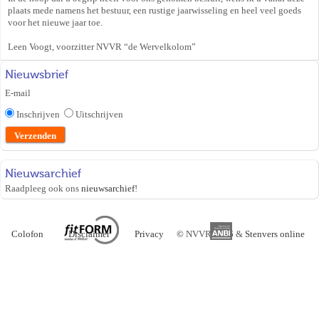
plaats mede namens het bestuur, een rustige jaarwisseling en heel veel goeds
voor het nieuwe jaar toe.
Leen Voogt, voorzitter NVVR “de Wervelkolom”
Nieuwsbrief
E-mail
Inschrijven
Uitschrijven
Nieuwsarchief
Raadpleeg ook ons
nieuwsarchief
!
Colofon
Disclaimer
Privacy
©
NVVR 2026 &
Stenvers online