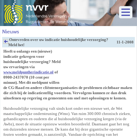
Nieuws
Ontevreden over uw indicatie huishoudelijke verzorging?
11-1-2008
Meld het!
Heeft u onlangs een (nieuwe)
indicatie gekregen voor
huishoudelijke verzorging? Meld
uw ervaringen via
www.meldpuntherindicatie.nl
of
0900-2437070 (10 cent per
minuut). Met dit meldpunt willen
de CG-Raad en andere cliëntenorganisaties de problemen zichtbaar maken
die zich bij de indicatiestellig voordoen. Vervolgens kunnen ze dan druk
uitoefenen op regering en gemeenten om snel met oplossingen te komen.
Huishoudelijke verzorging valt sinds kort onder een nieuwe wet, de Wet
maatschappelijke ondersteuning (Wmo). Van ruim 300.000 chronisch zieken,
gehandicapten en ouderen die al huishoudelijke verzorging kregen (via de
Awbz), moet de situatie opnieuw worden beoordeeld. Daarnaast gaat het nog
om duizenden nieuwe mensen. De kans dat bij deze gigantische operatie
fouten worden gemaakt, is aanzienlijk. Vandaar de oprichting van het