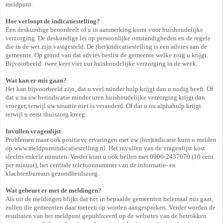
meldpunt.
Hoe verloopt de indicatiestelling?
Een deskundige beoordeelt of u in aanmerking komt voor huishoudelijke
verzorging. De deskundige let op persoonlijke omstandigheden en de regels
die in de wet zijn vastgesteld. De (her)indicatiestelling is een advies aan de
gemeente. Op grond van dat advies beslist de gemeente welke zorg u krijgt.
Bijvoorbeeld: twee keer vier uur huishoudelijke verzorging in de week.
Wat kan er mis gaan?
Het kan bijvoorbeeld zijn, dat u veel minder hulp krijgt dan u nodig heeft. Of
dat u na uw herindicatie minder uren huishoudelijke verzorging krijgt dan
vroeger, terwijl uw situatie niet is veranderd. Of dat u nu alphahulp krijgt
terwijl u eerst thuiszorg kreeg.
Invullen vragenlijst
Problemen maar ook positieve ervaringen met uw (her)indicatie kunt u melden
op www.meldpuntindicatiestelling.nl. Het invullen van de vragenlijst kost
slechts enkele minuten. Verder kunt u ook bellen met 0900-2437070 (10 cent
per minuut), het centrale telefoonnummer van de informatie- en
klachtenbureaus gezondheidszorg.
Wat gebeurt er met de meldingen?
Als uit de meldingen blijkt dat het in bepaalde gemeenten helemaal mis gaat,
zullen die gemeenten daar meteen op worden aangesproken. Verder worden de
resultaten van het meldpunt gepubliceerd op de websites van de betrokken