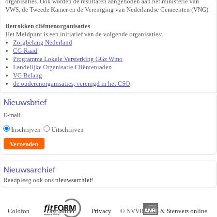
organisaties. Ook worden de resultaten aangeboden aan het ministerie van
VWS, de Tweede Kamer en de Vereniging van Nederlandse Gemeenten (VNG).
Betrokken cliëntenorganisaties
Het Meldpunt is een initiatief van de volgende organisaties:
Zorgbelang Nederland
CG-Raad
Programma Lokale Versterking GGz Wmo
Landelijke Organisatie Cliëntenraden
VG Belang
de ouderenorganisaties, verenigd in het CSO
Nieuwsbrief
E-mail
Inschrijven
Uitschrijven
Nieuwsarchief
Raadpleeg ook ons
nieuwsarchief
!
Colofon
Disclaimer
Privacy
©
NVVR 2026 &
Stenvers online