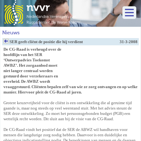
Nieuws
SER geeft cliënt de positie die hij verdient
31-3-2008
De CG-Raad is verheugd over de
hoofdlijn van het SER
‘Ontwerpadvies Toekomst
AWBZ’. Het zorgaanbod moet
niet langer centraal worden
gestuurd door verzekeraars en
overheid. De AWBZ wordt
vraaggestuurd. Cliënten bepalen zelf van wie ze zorg ontvangen en op welke
manier. Hiervoor pleit de CG-Raad al jaren.
Grotere keuzevrijheid voor de cliënt is een ontwikkeling die al geruime tijd
gaande is, maar nog steeds op veel weerstand stuit. Met het advies steunt de
SER deze ontwikkeling. Zo moet het persoonsgebonden budget (PGB) een
wettelijk recht worden. Dit sluit aan bij de visie van de CG-Raad.
De CG-Raad vindt het positief dat de SER de ABWZ wil handhaven voor
mensen die langdurige zorg nodig hebben. Daarvoor is een duidelijke en
objectieve indicatiestelling nodig. De beperkingen van mensen en de daaraan