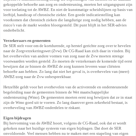
gekoppelde behoefte aan zorg en ondersteuning, moeten het uitgangspunt zijn
voor toelating tot de AWBZ. En niet de kunstmatige scheidslijnen op basis van
leeftijd, handicap of chronische ziekte. Een goede indicatiestelling kan
voorkomen dat chronisch zieken die langdurige zorg nodig hebben, aan de
risico’s van de markt worden blootgesteld. Dit punt blijft in het SER-advies
onderbelicht.
Verzekeraars en gemeenten
De SER stelt voor om de kortdurende, op herstel gerichte zorg over te hevelen
naar de Zorgverzekeringswet (Zvw). De CG-Raad kan zich daar in vinden. Bij
het overhevelen van andere vormen van zorg naar de Zvw moeten strenge
voorwaarden worden gesteld. Zo moeten de verzekeraars de komende tijd eerst
bewijzen dat ze binnen de AWBZ de zorg kunnen leveren waar cliënten
behoefte aan hebben. Zo lang dat niet het geval is, is overhevelen van (meer)
AWBZ-zorg naar de Zvw onbespreekbaar.
Hetzelfde geldt voor het overhevelen van de activerende en ondersteunende
begeleiding naar de gemeenten binnen de Wet maatschappelijke
ondersteuning (Wmo). De gemeenten moeten eerst nog bewijzen dat ze in staat
zijn de Wmo goed uit te voeren. Zo lang daarover geen zekerheid bestaat, is
overheveling van AWBZ-onderdelen te riskant.
Eigen bijdragen
Bij hervorming van de AWBZ hoort, volgens de CG-Raad, ook dat er wordt
gekeken naar het huidige systeem van eigen bijdragen. Dat doet de SER
onvoldoende. Veel mensen hebben nu te maken met een stapeling van eigen