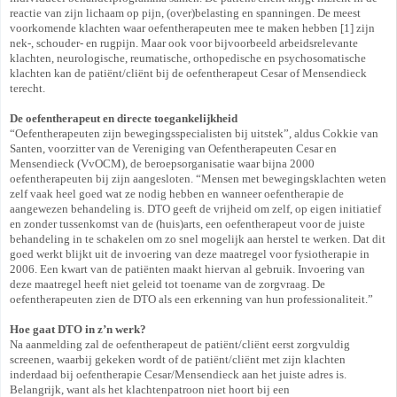
reactie van zijn lichaam op pijn, (over)belasting en spanningen. De meest
voorkomende klachten waar oefentherapeuten mee te maken hebben [1] zijn
nek-, schouder- en rugpijn. Maar ook voor bijvoorbeeld arbeidsrelevante
klachten, neurologische, reumatische, orthopedische en psychosomatische
klachten kan de patiënt/cliënt bij de oefentherapeut Cesar of Mensendieck
terecht.
De oefentherapeut en directe toegankelijkheid
“Oefentherapeuten zijn bewegingsspecialisten bij uitstek”, aldus Cokkie van
Santen, voorzitter van de Vereniging van Oefentherapeuten Cesar en
Mensendieck (VvOCM), de beroepsorganisatie waar bijna 2000
oefentherapeuten bij zijn aangesloten. “Mensen met bewegingsklachten weten
zelf vaak heel goed wat ze nodig hebben en wanneer oefentherapie de
aangewezen behandeling is. DTO geeft de vrijheid om zelf, op eigen initiatief
en zonder tussenkomst van de (huis)arts, een oefentherapeut voor de juiste
behandeling in te schakelen om zo snel mogelijk aan herstel te werken. Dat dit
goed werkt blijkt uit de invoering van deze maatregel voor fysiotherapie in
2006. Een kwart van de patiënten maakt hiervan al gebruik. Invoering van
deze maatregel heeft niet geleid tot toename van de zorgvraag. De
oefentherapeuten zien de DTO als een erkenning van hun professionaliteit.”
Hoe gaat DTO in z’n werk?
Na aanmelding zal de oefentherapeut de patiënt/cliënt eerst zorgvuldig
screenen, waarbij gekeken wordt of de patiënt/cliënt met zijn klachten
inderdaad bij oefentherapie Cesar/Mensendieck aan het juiste adres is.
Belangrijk, want als het klachtenpatroon niet hoort bij een