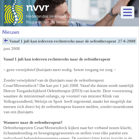
Nieuws
Vanaf 1 juli kan iedereen rechtstreeks naar de oefentherapeut
27-6-2008
juni 2008
Vanaf 1 juli kan iedereen rechtstreeks naar de oefentherapeut
~ geen verwijsbrief (huis)arts meer nodig: betere toegang tot zorg ~
Zonder verwijsbrief van de (huis)arts naar de oefentherapeut
Cesar/Mensendieck? Dat kan per 1 juli 2008. Vanaf die datum wordt namelijk
Directe Toegankelijkheid Oefentherapie (DTO) van kracht. Deze voorziening
waarmee de ministerraad onlangs, op voorstel van minister Klink van
Volksgezondheid, Welzijn en Sport heeft ingestemd, maakt het mogelijk dat
mensen zich direct bij de oefentherapeut kunnen melden, zonder tussenkomst
van een (huis)arts.
Wanneer naar de oefentherapeut?
Oefentherapeuten Cesar/Mensendieck kijken naar het verband tussen klacht,
lichaamshouding en bewegingsgewoontes en stellen voor elke patiënt een
individueel behandelprogramma samen. De patiënt/cliënt krijgt inzicht in de