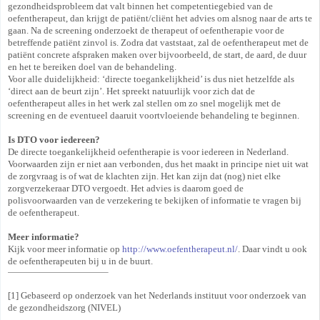
gezondheidsprobleem dat valt binnen het competentiegebied van de
oefentherapeut, dan krijgt de patiënt/cliënt het advies om alsnog naar de arts te
gaan. Na de screening onderzoekt de therapeut of oefentherapie voor de
betreffende patiënt zinvol is. Zodra dat vaststaat, zal de oefentherapeut met de
patiënt concrete afspraken maken over bijvoorbeeld, de start, de aard, de duur
en het te bereiken doel van de behandeling.
Voor alle duidelijkheid: ‘directe toegankelijkheid’ is dus niet hetzelfde als
‘direct aan de beurt zijn’. Het spreekt natuurlijk voor zich dat de
oefentherapeut alles in het werk zal stellen om zo snel mogelijk met de
screening en de eventueel daaruit voortvloeiende behandeling te beginnen.
Is DTO voor iedereen?
De directe toegankelijkheid oefentherapie is voor iedereen in Nederland.
Voorwaarden zijn er niet aan verbonden, dus het maakt in principe niet uit wat
de zorgvraag is of wat de klachten zijn. Het kan zijn dat (nog) niet elke
zorgverzekeraar DTO vergoedt. Het advies is daarom goed de
polisvoorwaarden van de verzekering te bekijken of informatie te vragen bij
de oefentherapeut.
Meer informatie?
Kijk voor meer informatie op
http://www.oefentherapeut.nl/
. Daar vindt u ook
de oefentherapeuten bij u in de buurt.
[1] Gebaseerd op onderzoek van het Nederlands instituut voor onderzoek van
de gezondheidszorg (NIVEL)