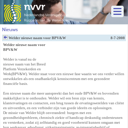
Nieuws
Welder nieuwe naam voor BPV&W
8-7-2008
Welder nieuwe naam voor
BPV&W
Welder is vanaf nu de
nieuwe naam van het Breed
Platform Verzekerden en
Werk(BPV&W). Welder staat voor een nieuwe fase waarin we ons verder willen
ontwikkelen als een onafhankelijk kenniscentrum met een gezondere
financiële basis.
Een nieuwe naam die meer aanspreekt dan het oude BPV&W en bovendien
makkelijker is te onthouden. Welder wil een bron zijn van kennis,
klantervaringen en contacten, een brug tussen de ervaringswerelden van cliënt
en uitvoerders, en een verbinder zijn van goede ideeën en oplossingen.
De missie van Welder blijft onveranderd: burgers met een
gezondheidsprobleem, chronisch ziekte of handicap deskundig ondersteunen
en versterken, zodat zij zelfstandig en goed voorbereid kunnen omgaan met
hun werkgever, arbodienst, uitkeringsinstantie, re-integratiebedrijf of