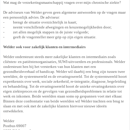
Wat mag de verzekeringsmaatschappij vragen over mijn chronische ziekte?
De adviseurs van Welder geven geen algemene antwoorden op de vragen maar
een persoonlijk advies. De adviseur:
- brengt de situatie overzichtelijk in kaart;
- neemt verschillende afwegingen en keuzemogelijkheden door;
- zet allen mogelijk stappen in de juiste volgorde;
- geeft de vragersteller meer grip op zijn eigen situatie.
Welder ook voor zakelijk klanten en intermediairs
Welder ondersteunt steeds meer zakelijke klanten en intermediairs zoals
cliënten- en patiëntenorganisaties, SUWI-uitvoerders en professionals. Welder
ondersteunt hen bij het versterken van hun klanten met een
gezondheidsverhaal of handicap. Welder wil daarbij een brug zijn tussen twee
werelden; de systeemwereld en de ervaringswereld. Tot de systeemwereld hoort
expertkennis over werk, sociale zekerheid, re-integratie, diagnose, begeleiding
en behandeling. Tot de ervaringswereld hoort de unieke ervaringskennis over
eigen ziekteproces en de gevolgen van gezondheidsproblemen in relatie tot
werk en inkomen. Beide werelden staan soms op gespannen voet met elkaar.
Binnen deze confrontatie van beide werelden wil Welder trachten een brug te
slaan en met ook met de zakelijke klanten hiervoor nieuwe ideeën
ontwikkelen.
Welder
Postbus 69007