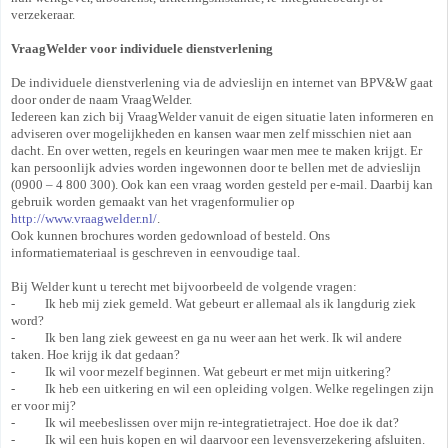
verzekeraar.
VraagWelder voor individuele dienstverlening
De individuele dienstverlening via de advieslijn en internet van BPV&W gaat
door onder de naam VraagWelder.
Iedereen kan zich bij VraagWelder vanuit de eigen situatie laten informeren en
adviseren over mogelijkheden en kansen waar men zelf misschien niet aan
dacht. En over wetten, regels en keuringen waar men mee te maken krijgt. Er
kan persoonlijk advies worden ingewonnen door te bellen met de advieslijn
(0900 – 4 800 300). Ook kan een vraag worden gesteld per e-mail. Daarbij kan
gebruik worden gemaakt van het vragenformulier op
http://www.vraagwelder.nl/
.
Ook kunnen brochures worden gedownload of besteld. Ons
informatiemateriaal is geschreven in eenvoudige taal.
Bij Welder kunt u terecht met bijvoorbeeld de volgende vragen:
- Ik heb mij ziek gemeld. Wat gebeurt er allemaal als ik langdurig ziek
word?
- Ik ben lang ziek geweest en ga nu weer aan het werk. Ik wil andere
taken. Hoe krijg ik dat gedaan?
- Ik wil voor mezelf beginnen. Wat gebeurt er met mijn uitkering?
- Ik heb een uitkering en wil een opleiding volgen. Welke regelingen zijn
er voor mij?
- Ik wil meebeslissen over mijn re-integratietraject. Hoe doe ik dat?
- Ik wil een huis kopen en wil daarvoor een levensverzekering afsluiten.