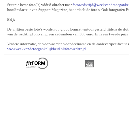
Stuur je beste foto(‘s) vóór 8 oktober naar
fotowedstrijd
@
weekvandetoegankel
hoofdredacteur van Support Magazine, beoordeelt de foto’s. Ook fotografen Pa
Prijs
De vijftien beste foto’s worden op groot formaat tentoongesteld tijdens de s
van de wedstrijd ontvangt een cadeaubon van 300 euro. Er is een tweede prijs 
Verdere informatie, de voorwaarden voor deelname en de aanleverspecificaties
www.weekvandetoegankelijkheid.nl/fotowedstrijd
.