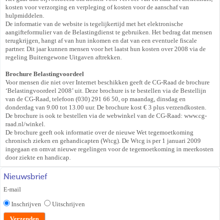
kosten voor verzorging en verpleging of kosten voor de aanschaf van
hulpmiddelen.
De informatie van de website is tegelijkertijd met het elektronische
aangifteformulier van de Belastingdienst te gebruiken. Het bedrag dat mensen
terugkrijgen, hangt af van hun inkomen en dat van een eventuele fiscale
partner. Dit jaar kunnen mensen voor het laatst hun kosten over 2008 via de
regeling Buitengewone Uitgaven aftrekken.
Brochure Belastingvoordeel
Voor mensen die niet over Internet beschikken geeft de CG-Raad de brochure
‘Belastingvoordeel 2008’ uit. Deze brochure is te bestellen via de Bestellijn
van de CG-Raad, telefoon (030) 291 66 50, op maandag, dinsdag en
donderdag van 9.00 tot 13.00 uur. De brochure kost € 3 plus verzendkosten.
De brochure is ook te bestellen via de webwinkel van de CG-Raad: www.cg-
raad.nl/winkel.
De brochure geeft ook informatie over de nieuwe Wet tegemoetkoming
chronisch zieken en gehandicapten (Wtcg). De Wtcg is per 1 januari 2009
ingegaan en omvat nieuwe regelingen voor de tegemoetkoming in meerkosten
door ziekte en handicap.
Nieuwsbrief
E-mail
Inschrijven
Uitschrijven