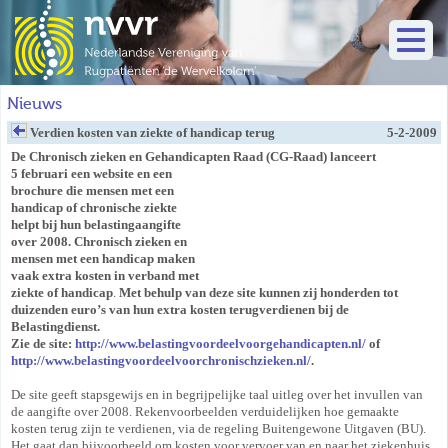
Nieuws
Verdien kosten van ziekte of handicap terug
5-2-2009
De Chronisch zieken en Gehandicapten Raad (CG-Raad) lanceert
5 februari een website en een
brochure die mensen met een
handicap of chronische ziekte
helpt bij hun belastingaangifte
over 2008. Chronisch zieken en
mensen met een handicap maken
vaak extra kosten in verband met
ziekte of handicap
.
Met behulp van deze site
kunnen zij honderden tot
duizenden euro’s van hun extra kosten terugverdienen bij de
Belastingdienst.
Zie de site:
http://www.belastingvoordeelvoorgehandicapten.nl/
of
http://www.belastingvoordeelvoorchronischzieken.nl/
.
De site geeft stapsgewijs en in begrijpelijke taal uitleg over het invullen van
de aangifte over 2008. Rekenvoorbeelden verduidelijken hoe gemaakte
kosten terug zijn te verdienen, via de regeling Buitengewone Uitgaven (BU).
Het gaat dan bijvoorbeeld om kosten voor vervoer van en naar het ziekenhuis,