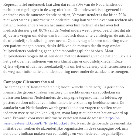
Representatief onderzoek laat zien dat ruim 80% van de Nederlanders de
rechten en regelingen in de zorg niet kent. Dit onderzoek is uitgevoerd in
opdracht van de samenwerkende partijen, Verontrustender is dat bijna 70%
niet weet waar zij informatie en ondersteuning kan vinden over hun rechten als
patiënt. Nederlanders weten het minst over hun rechten als het over het
medisch dossier gaat. 86% van de Nederlanders weet bijvoorbeeld niet dat als
zij de arts vragen om delen van hun medisch dossier te vernietigen, de arts daar
de uiteindelijke beslissing over neemt. Op de vraag of artsen onderling over
een patiënt mogen praten, denkt 46% van de mensen dat dit mag omdat
hulpverleners onderling geen geheimhoudingsplicht hebben. Maar
hulpverleners mogen dit alleen doen met toestemming van de patiënt. Ook als
het gaat over het indienen van een klacht zijn er onduidelijkheden. Deze
cijfers wijzen uit dat het noodzakelijk is om het onderwerp cliëntenrechten en
de weg naar informatie en ondersteuning meer onder de aandacht te brengen.
Campagne Clientenrechten.nl
De campagne “Clientenrechten.nl; voor uw recht in de zorg” is gericht op
mensen die gebruik maken van zorg. In wachtkamers van apotheken en
huisartsen kunnen Nederlanders de campagne tegenkomen in folders, op
posters en door middel van informatie die te zien is op beeldschermen. De
aandacht van Nederlanders wordt getrokken door vragen te stellen waar
iedereen mee te maken kan krijgen, maar lang niet iedereen het antwoord op
weet. Er wordt voor meer informatie verwezen naar de website
http://pr-
wise.createsend3.com/t/r/l/jjhytd/btkidujl/y
. Naast de genoemde gezamenlijke
initiatieven werken de afzonderlijke organisaties in deze campagne ook aan
het beter vindbaar maken van eenduidige en voor iedereen toegankelijke