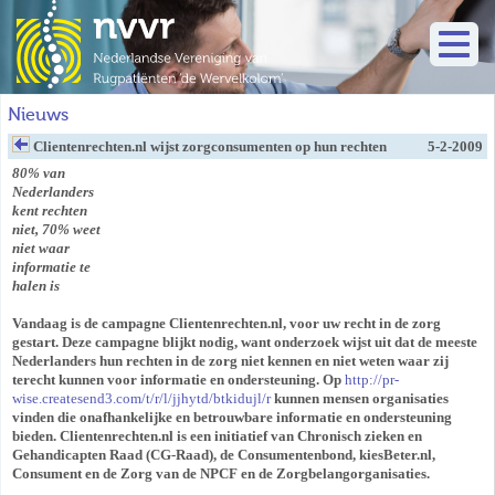
Nieuws
Clientenrechten.nl wijst zorgconsumenten op hun rechten
5-2-2009
80% van
Nederlanders
kent rechten
niet, 70% weet
niet waar
informatie te
halen is
Vandaag is de campagne Clientenrechten.nl, voor uw recht in de zorg
gestart. Deze campagne blijkt nodig, want onderzoek wijst uit dat de meeste
Nederlanders hun rechten in de zorg niet kennen en niet weten waar zij
terecht kunnen voor informatie en ondersteuning. Op
http://pr-
wise.createsend3.com/t/r/l/jjhytd/btkidujl/r
kunnen mensen organisaties
vinden die onafhankelijke en betrouwbare informatie en ondersteuning
bieden. Clientenrechten.nl is een initiatief van Chronisch zieken en
Gehandicapten Raad (CG-Raad), de Consumentenbond, kiesBeter.nl,
Consument en de Zorg van de NPCF en de Zorgbelangorganisaties.